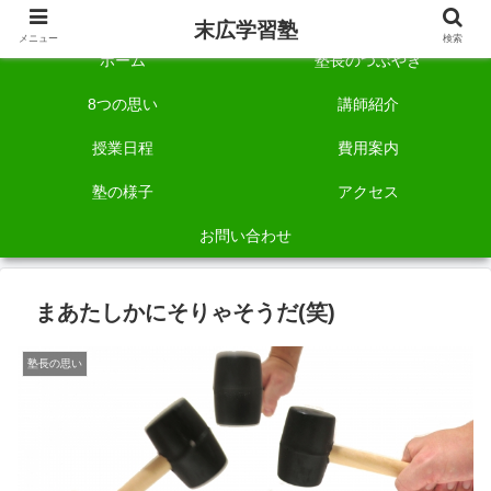
自称「一宮でいちばん塾で勉強させる塾」です。
末広学習塾
メニュー
検索
ホーム
塾長のつぶやき
8つの思い
講師紹介
授業日程
費用案内
塾の様子
アクセス
お問い合わせ
まあたしかにそりゃそうだ(笑)
塾長の思い