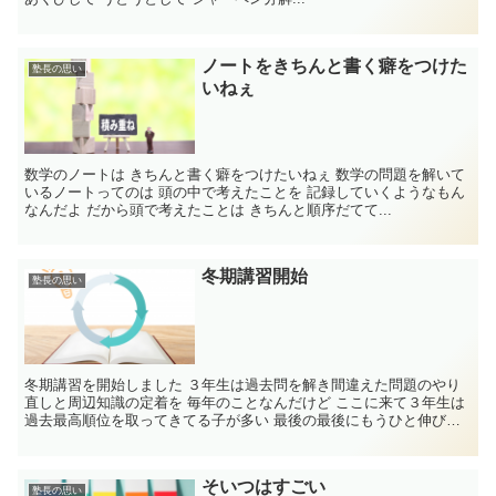
ノートをきちんと書く癖をつけた
塾長の思い
いねぇ
数学のノートは きちんと書く癖をつけたいねぇ 数学の問題を解いて
いるノートってのは 頭の中で考えたことを 記録していくようなもん
なんだよ だから頭で考えたことは きちんと順序だてて...
冬期講習開始
塾長の思い
冬期講習を開始しました ３年生は過去問を解き間違えた問題のやり
直しと周辺知識の定着を 毎年のことなんだけど ここに来て３年生は
過去最高順位を取ってきてる子が多い 最後の最後にもうひと伸びし
てもらわない...
そいつはすごい
塾長の思い