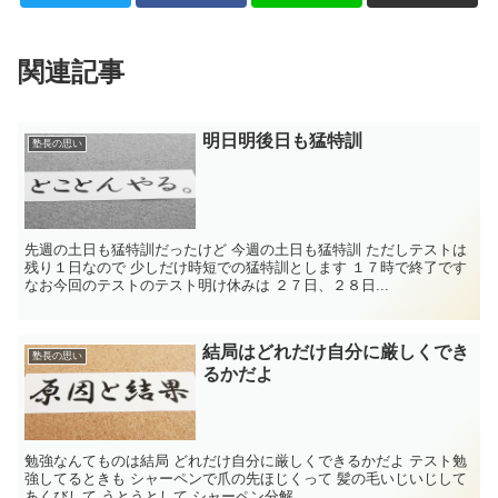
関連記事
明日明後日も猛特訓
塾長の思い
先週の土日も猛特訓だったけど 今週の土日も猛特訓 ただしテストは
残り１日なので 少しだけ時短での猛特訓とします １７時で終了です
なお今回のテストのテスト明け休みは ２７日、２８日...
結局はどれだけ自分に厳しくでき
塾長の思い
るかだよ
勉強なんてものは結局 どれだけ自分に厳しくできるかだよ テスト勉
強してるときも シャーペンで爪の先ほじくって 髪の毛いじいじして
あくびして うとうとして シャーペン分解...