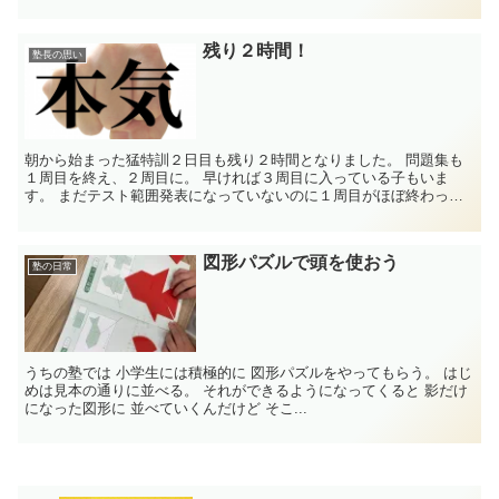
残り２時間！
塾長の思い
朝から始まった猛特訓２日目も残り２時間となりました。 問題集も
１周目を終え、２周目に。 早ければ３周目に入っている子もいま
す。 まだテスト範囲発表になっていないのに１周目がほぼ終わった
なんて子もいます。 問題集３周、塾の問題...
図形パズルで頭を使おう
塾の日常
うちの塾では 小学生には積極的に 図形パズルをやってもらう。 はじ
めは見本の通りに並べる。 それができるようになってくると 影だけ
になった図形に 並べていくんだけど そこ...