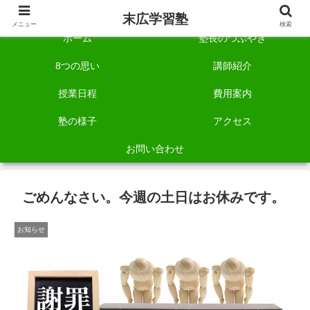
自称「一宮でいちばん塾で勉強させる塾」です。
末広学習塾
メニュー
検索
ホーム
塾長のつぶやき
8つの思い
講師紹介
授業日程
費用案内
塾の様子
アクセス
お問い合わせ
ごめんなさい。今週の土日はお休みです。
お知らせ