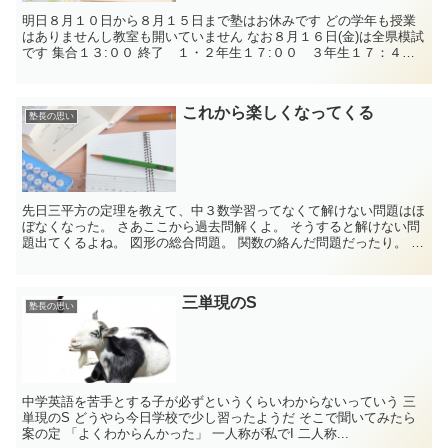
明日８月１０日から８月１５日まで塾はお休みです どの学年も授業
はありませんし教室も開いていません なお８月１６日(金)は全県模試
です 集合１３:００ 終了 １・２年生１７:００ ３年生１７：４
０ の予...
これから楽しくなってくる
塾長の思い
先日三平方の定理を教えて、中３数学習ってなくて解けない問題はほ
ぼなくなった。 さあここから過去問解くよ。 そうすると解けない問
題出てくるよね。 図形の総合問題。 関数の絡んだ問題だったり。 円
周角の絡んだ問題だったり。 相似、合...
三単現のS
塾長の思い
中学英語を苦手とする子が必ずというくらいわからないっていう 三
単現のS どうやら今日学校で少し習ったようだ そこで聞いてみたら
案の定 「よくわからんかった」 一人称が私でI 二人称...