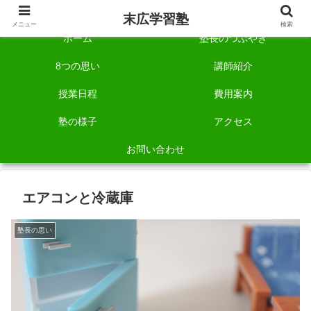
自称「一宮でいちばん塾で勉強させる塾」です。
末広学習塾
メニュー
検索
ホーム
塾長のつぶやき
8つの思い
講師紹介
授業日程
費用案内
塾の様子
アクセス
お問い合わせ
エアコンと冷蔵庫
塾長の思い