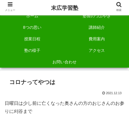
自称「一宮でいちばん塾で勉強させる塾」です。
末広学習塾
メニュー
検索
ホーム
塾長のつぶやき
8つの思い
講師紹介
授業日程
費用案内
塾の様子
アクセス
お問い合わせ
コロナってやつは
2021.12.13
日曜日は少し前に亡くなった奥さんの方のおじさんのお参
りに刈谷まで