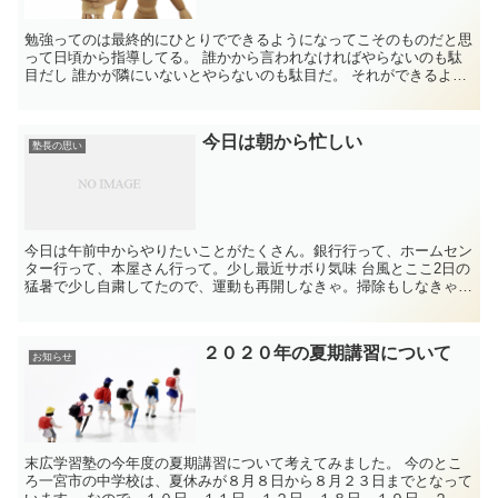
勉強ってのは最終的にひとりでできるようになってこそのものだと思
って日頃から指導してる。 誰かから言われなければやらないのも駄
目だし 誰かが隣にいないとやらないのも駄目だ。 それができるよう
になるためには ...
今日は朝から忙しい
塾長の思い
今日は午前中からやりたいことがたくさん。銀行行って、ホームセン
ター行って、本屋さん行って。少し最近サボり気味 台風とここ2日の
猛暑で少し自粛してたので、運動も再開しなきゃ。掃除もしなきゃ
な。あ、ハードディスクの録画番組も整理しなきゃ。もう一...
２０２０年の夏期講習について
お知らせ
末広学習塾の今年度の夏期講習について考えてみました。 今のとこ
ろ一宮市の中学校は、夏休みが８月８日から８月２３日までとなって