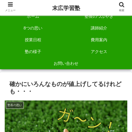
自称「一宮でいちばん塾で勉強させる塾」です。
末広学習塾
メニュー
検索
ホーム
塾長のつぶやき
8つの思い
講師紹介
授業日程
費用案内
塾の様子
アクセス
お問い合わせ
確かにいろんなものが値上げしてるけれど
も・・・
塾長の思い