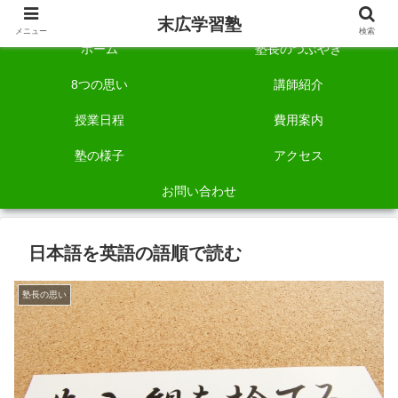
自称「一宮でいちばん塾で勉強させる塾」です。
末広学習塾
メニュー
検索
ホーム
塾長のつぶやき
8つの思い
講師紹介
授業日程
費用案内
塾の様子
アクセス
お問い合わせ
日本語を英語の語順で読む
塾長の思い