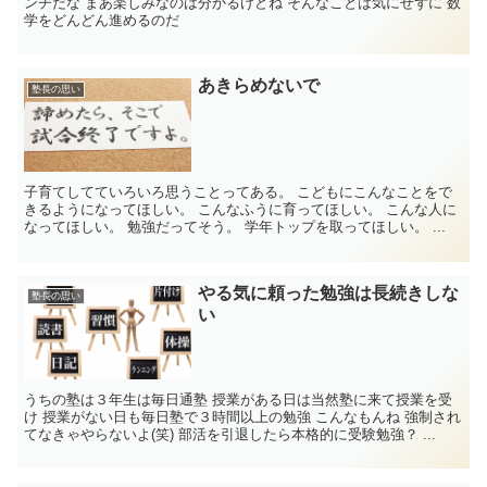
ンチだな まあ楽しみなのは分かるけどね そんなことは気にせずに 数
学をどんどん進めるのだ
あきらめないで
塾長の思い
子育てしてていろいろ思うことってある。 こどもにこんなことをで
きるようになってほしい。 こんなふうに育ってほしい。 こんな人に
なってほしい。 勉強だってそう。 学年トップを取ってほしい。 ...
やる気に頼った勉強は長続きしな
塾長の思い
い
うちの塾は３年生は毎日通塾 授業がある日は当然塾に来て授業を受
け 授業がない日も毎日塾で３時間以上の勉強 こんなもんね 強制され
てなきゃやらないよ(笑) 部活を引退したら本格的に受験勉強？ ...