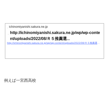
ichinomiyanishi.sakura.ne.jp
http://ichinomiyanishi.sakura.ne.jp/wp/wp-conte
nt/uploads/2022/08/Ｒ５推薦選...
http://ichinomiyanishi.sakura.ne.jp/wp/wp-content/uploads/2022/08/Ｒ５推薦選抜実施要項（決定版）.pdf
例えば一宮西高校