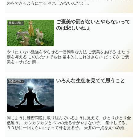
のをできるようにする それしかないんだよ ...
ご褒美や罰がないとやらないって
塾長の思い
のは悲しいねぇ
やりたくない勉強をやらせる一番簡単な方法 ご褒美をあげる または
罰を与える このふたつ でもね 基本的にこれはきらい だってさ ご褒
美をエサだと 罰...
いろんな生徒を見てて思うこと
塾長の思い
同じように練習問題に取り組んでいるように見えて、ひとりひとり全
然違う。 カツカツカツとペンの走る音がやまない子。 集中してる。
３０秒に一回くらい止まって外を見る子。 天井の一点を見つめ始め
る子。 こちらとよく...