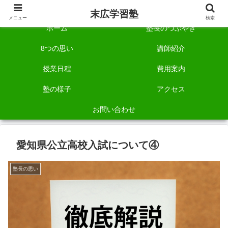
自称「一宮でいちばん塾で勉強させる塾」です。
末広学習塾
メニュー
検索
ホーム
塾長のつぶやき
8つの思い
講師紹介
授業日程
費用案内
塾の様子
アクセス
お問い合わせ
愛知県公立高校入試について④
塾長の思い