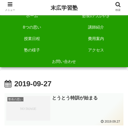
自称「一宮でいちばん塾で勉強させる塾」です。
末広学習塾
メニュー
検索
ホーム
塾長のつぶやき
8つの思い
講師紹介
授業日程
費用案内
塾の様子
アクセス
お問い合わせ
2019-09-27
とうとう特訓が始まる
塾長の思い
2019.09.27