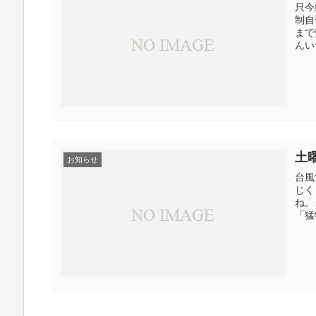
只今
制自
まで
んい
土
お知らせ
台風
じく
ね。
「猛