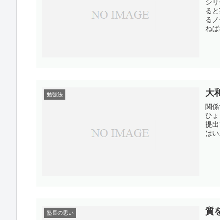
シリ
ると
るノ
ねば
大
勉強法
関係
ひょ
提出
はい
質
塾長の思い