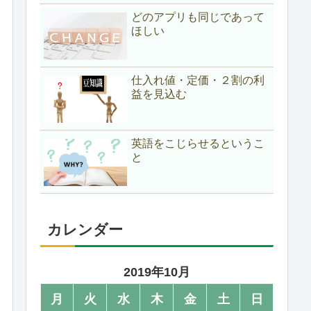
どのアプリも同じであって
ほしい
仕入れ値・定価・２割の利
益を見込む
英語をこじらせるというこ
と
カレンダー
2019年10月
月
火
水
木
金
土
日