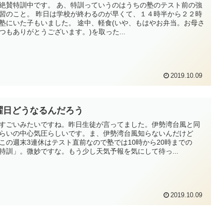
絶賛特訓中です。 あ、特訓っていうのはうちの塾のテスト前の強
習のこと。 昨日は学校が終わるのが早くて、１４時半から２２時
塾にいた子もいました。 途中、軽食(いや、もはやお弁当。お母さ
つもありがとうございます。)を取った...
2019.10.09
曜日どうなるんだろう
すごいみたいですね。昨日生徒が言ってました。伊勢湾台風と同
らいの中心気圧らしいです。ま、伊勢湾台風知らないんだけど
この週末3連休はテスト直前なので塾では10時から20時までの
特訓」。微妙ですな。もう少し天気予報を気にして待っ...
2019.10.09