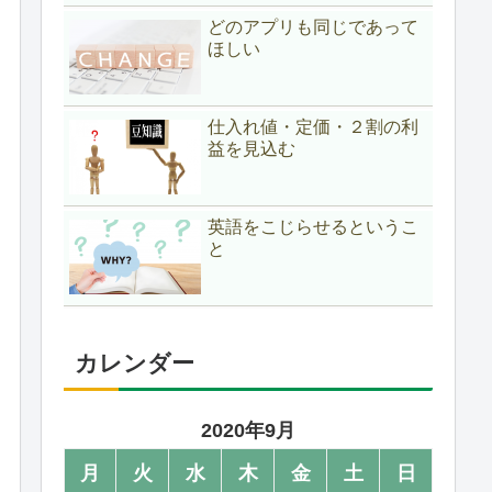
どのアプリも同じであって
ほしい
仕入れ値・定価・２割の利
益を見込む
英語をこじらせるというこ
と
カレンダー
2020年9月
月
火
水
木
金
土
日