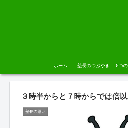
ホーム
塾長のつぶやき
8つ
３時半からと７時からでは倍以
塾長の思い