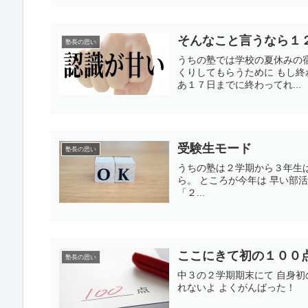
そんなこと言うなら１
塾長の思い
うちの塾では学校の夏休みの
くりしてもらうために もし
あ１７日までに終わってれ...
受験生モード
塾長の思い
うちの塾は２学期から３年生
ら。 ところが今年は 早い部
「２...
ここにきて初の１００
塾長の思い
中３の２学期期末にて 自身初
れないよ よくがんばった！