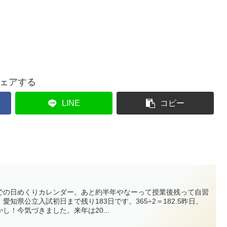
ェアする
LINE
コピー
での日めくりカレンダー。あと約半年やなーって授業後残って自習
知県公立入試初日まで残り183日です。365÷2＝182.5昨日、
し！今気づきました。来年は20...