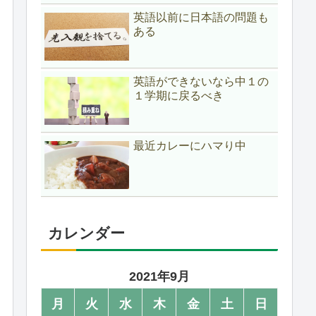
英語以前に日本語の問題も
ある
英語ができないなら中１の
１学期に戻るべき
最近カレーにハマり中
カレンダー
2021年9月
月
火
水
木
金
土
日