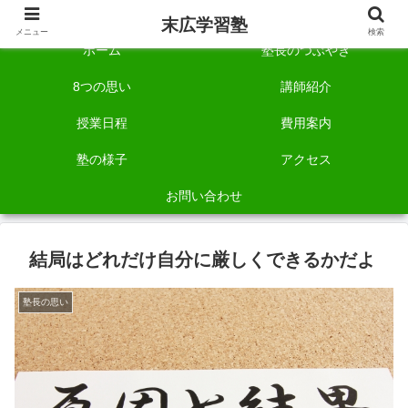
自称「一宮でいちばん塾で勉強させる塾」です。
末広学習塾
メニュー
検索
ホーム
塾長のつぶやき
8つの思い
講師紹介
授業日程
費用案内
塾の様子
アクセス
お問い合わせ
結局はどれだけ自分に厳しくできるかだよ
塾長の思い