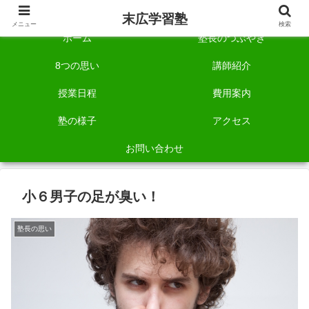
自称「一宮でいちばん塾で勉強させる塾」です。
末広学習塾
メニュー
検索
ホーム
塾長のつぶやき
8つの思い
講師紹介
授業日程
費用案内
塾の様子
アクセス
お問い合わせ
小６男子の足が臭い！
塾長の思い