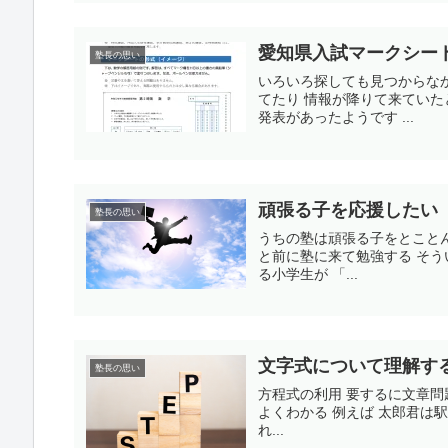
愛知県入試マークシー
塾長の思い
いろいろ探しても見つからな
てたり 情報が降りて来てい
発表があったようです ...
頑張る子を応援したい
塾長の思い
うちの塾は頑張る子をとこと
と前に塾に来て勉強する そ
る小学生が 「...
文字式について理解す
塾長の思い
方程式の利用 要するに文章問
よくわかる 例えば 太郎君は
れ...