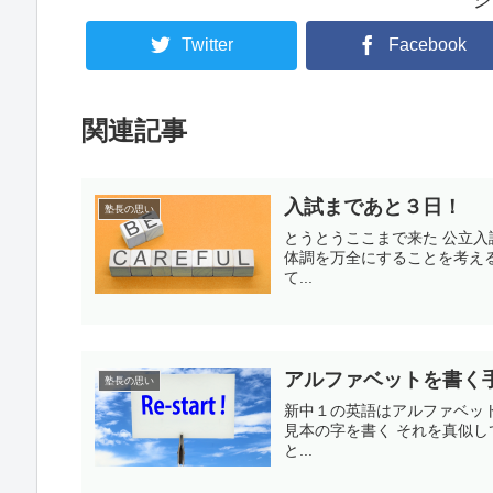
Twitter
Facebook
関連記事
入試まであと３日！
塾長の思い
とうとうここまで来た 公立入
体調を万全にすることを考え
て...
アルファベットを書く
塾長の思い
新中１の英語はアルファベッ
見本の字を書く それを真似し
と...