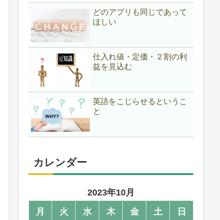
どのアプリも同じであって
ほしい
仕入れ値・定価・２割の利
益を見込む
英語をこじらせるというこ
と
カレンダー
2023年10月
月
火
水
木
金
土
日