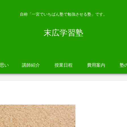
自称「一宮でいちばん塾で勉強させる塾」です。
末広学習塾
の思い
講師紹介
授業日程
費用案内
塾