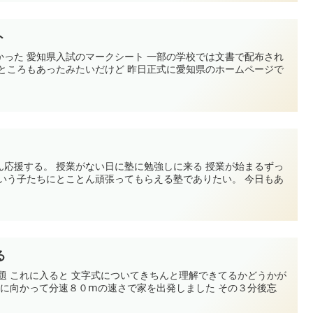
ト
かった 愛知県入試のマークシート 一部の学校では文書で配布され
たところもあったみたいだけど 昨日正式に愛知県のホームページで
ん応援する。 授業がない日に塾に勉強しに来る 授業が始まるずっ
ういう子たちにとことん頑張ってもらえる塾でありたい。 今日もあ
る
題 これに入ると 文字式についてきちんと理解できてるかどうかが
駅に向かって分速８０ⅿの速さで家を出発しました その３分後忘