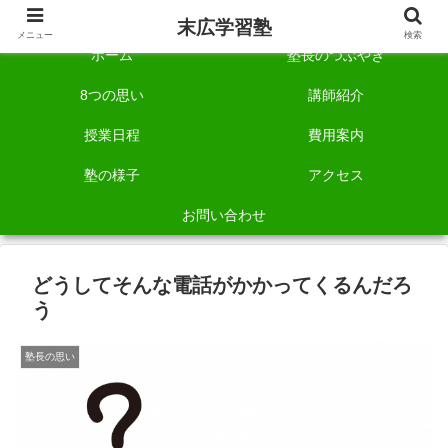
自称「一宮でいちばん塾で勉強させる塾」です。
末広学習塾
メニュー
検索
ホーム
塾長のつぶやき
8つの思い
講師紹介
授業日程
費用案内
塾の様子
アクセス
お問い合わせ
どうしてそんな電話がかかってくるんだろ
う
塾長の思い