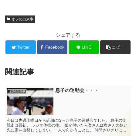
オフの出来事
シェアする
Twitter
Facebook
LINE
コピー
関連記事
息子の運動会・・・
オフの出来事
今日は先週土曜日から延期になった息子の運動会でした。 息子の徒
競走は最初。 ラジオ体操の後。 気が付いたら奥さんは奥さんの妹と
先に家を出発してしまい、一人で向かうことに。 時間ぎりぎりに自
転車にまたが...