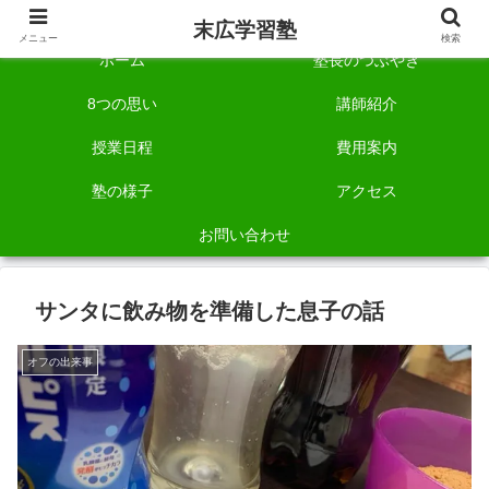
自称「一宮でいちばん塾で勉強させる塾」です。
末広学習塾
メニュー
検索
ホーム
塾長のつぶやき
8つの思い
講師紹介
授業日程
費用案内
塾の様子
アクセス
お問い合わせ
サンタに飲み物を準備した息子の話
オフの出来事