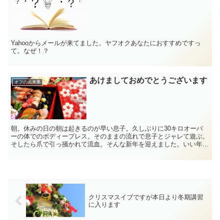
Yahooからメールが来てました。ヤフオクあなたにおすすめですっ
て。なぜ！？
あけましておめでとうございます
オフの出来事
朝。休みの日の朝は起きるのが早い息子。久しぶりに30キロオーバ
ーの体でのボディープレス。そのままの流れで息子とジャレて遊ぶ。
そしたら爪で引っ掻かれて流血。そんな新年を迎えました。いい年に
なりそうです。合格祈願がてら、初詣に行かなきゃ。今年も...
クリスマスイブですが本日より冬期講習
に入ります