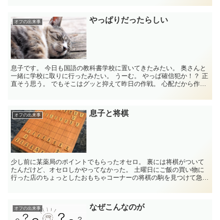
やっぱりだったらしい
オフの出来事
息子です。 今日も国語の教科書学校に置いてきたみたい。 奥さんと
一緒に学校に取りに行ったみたい。 うーむ。 やっぱ確信犯か！？ 正
直そう思う。 でもそこはグッと抑えて昨日の作戦。 心配だから作
戦。 そしたら、 うん...
息子と将棋
オフの出来事
少し前に某薬局のポイントでもらったオセロ。 裏には将棋がついて
たんだけど、オセロしかやってなかった。 土曜日にご飯の買い物に
行った店のちょっとしたおもちゃコーナーの将棋の駒を見つけて急に
「将棋教えて」 ...
なぜこんなのが
オフの出来事